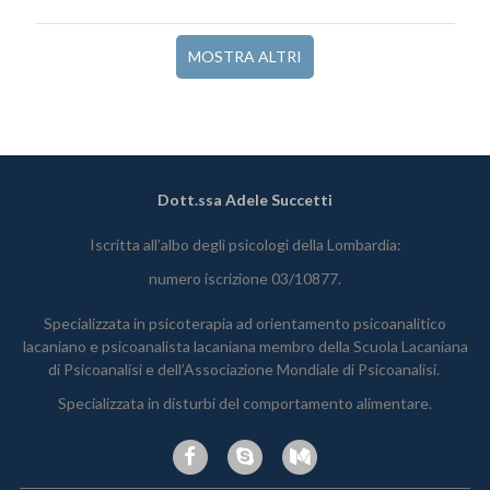
MOSTRA ALTRI
Dott.ssa Adele Succetti
Iscritta all’albo degli psicologi della Lombardia:
numero iscrizione 03/10877.
Specializzata in psicoterapia ad orientamento psicoanalitico
lacaniano e psicoanalista lacaniana membro della Scuola Lacaniana
di Psicoanalisi e dell’Associazione Mondiale di Psicoanalisi.
Specializzata in disturbi del comportamento alimentare.